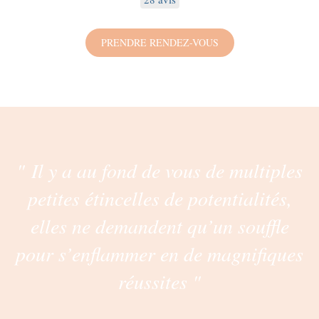
PRENDRE RENDEZ-VOUS
" Il y a au fond de vous de multiples
petites étincelles de potentialités,
elles ne demandent qu’un souffle
pour s’enflammer en de magnifiques
réussites "